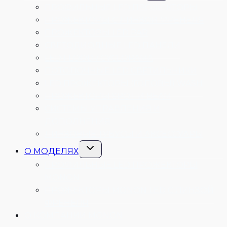
меню
ПРОФИЛЬНЫЕ LED ПРОЖЕКТОРЫ
ПРОЖЕКТОРЫ С ЛИНЗОЙ ФРЕНЕЛЯ
ПРОЖЕКТОРЫ LED PAR
СВЕТОДИОДНЫЕ LED ПАНЕЛИ
LED FLOOD / CYCLORAMA
ПОТОЛОЧНЫЕ LED СВЕТИЛЬНИКИ
LED ПРОЖЕКТОРЫ (ГОЛОВЫ) WASH
ПРОЖЕКТОРЫ SPOT И BEAM
СИСТЕМЫ УПРАВЛЕНИЯ И
ДОПОЛНЕНИЯ
ЛИНЗОВЫЕ ТУБУСЫ И АКСЕССУАРЫ
Переключить
О МОДЕЛЯХ
дочернее
меню
ПРОФИЛЬНЫЕ LED ПРОЖЕКТОРЫ
MONON
ПРОЖЕКТОРЫ MONON LED С ЛИНЗОЙ
ФРЕНЕЛЯ
О КОМПАНИИ MONON