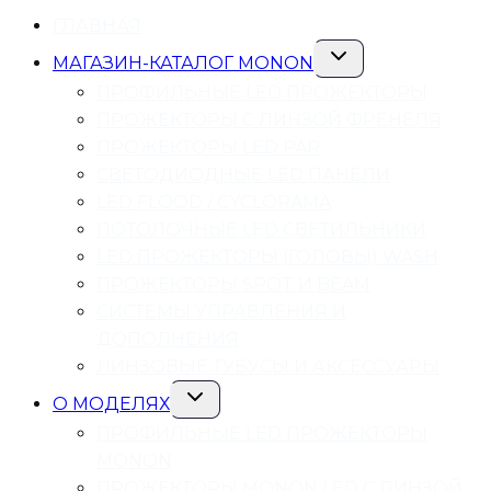
ГЛАВНАЯ
Переключить
МАГАЗИН-КАТАЛОГ MONON
дочернее
меню
ПРОФИЛЬНЫЕ LED ПРОЖЕКТОРЫ
ПРОЖЕКТОРЫ С ЛИНЗОЙ ФРЕНЕЛЯ
ПРОЖЕКТОРЫ LED PAR
СВЕТОДИОДНЫЕ LED ПАНЕЛИ
LED FLOOD / CYCLORAMA
ПОТОЛОЧНЫЕ LED СВЕТИЛЬНИКИ
LED ПРОЖЕКТОРЫ (ГОЛОВЫ) WASH
ПРОЖЕКТОРЫ SPOT И BEAM
СИСТЕМЫ УПРАВЛЕНИЯ И
ДОПОЛНЕНИЯ
ЛИНЗОВЫЕ ТУБУСЫ И АКСЕССУАРЫ
Переключить
О МОДЕЛЯХ
дочернее
меню
ПРОФИЛЬНЫЕ LED ПРОЖЕКТОРЫ
MONON
ПРОЖЕКТОРЫ MONON LED С ЛИНЗОЙ