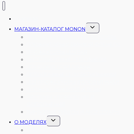
ГЛАВНАЯ
Переключить
МАГАЗИН-КАТАЛОГ MONON
дочернее
меню
ПРОФИЛЬНЫЕ LED ПРОЖЕКТОРЫ
ПРОЖЕКТОРЫ С ЛИНЗОЙ ФРЕНЕЛЯ
ПРОЖЕКТОРЫ LED PAR
СВЕТОДИОДНЫЕ LED ПАНЕЛИ
LED FLOOD / CYCLORAMA
ПОТОЛОЧНЫЕ LED СВЕТИЛЬНИКИ
LED ПРОЖЕКТОРЫ (ГОЛОВЫ) WASH
ПРОЖЕКТОРЫ SPOT И BEAM
СИСТЕМЫ УПРАВЛЕНИЯ И
ДОПОЛНЕНИЯ
ЛИНЗОВЫЕ ТУБУСЫ И АКСЕССУАРЫ
Переключить
О МОДЕЛЯХ
дочернее
меню
ПРОФИЛЬНЫЕ LED ПРОЖЕКТОРЫ