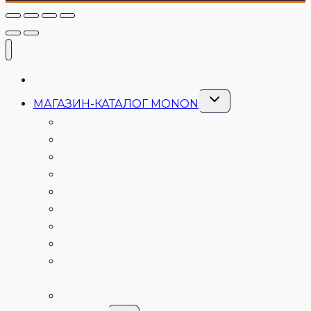
ГЛАВНАЯ
Переключить
МАГАЗИН-КАТАЛОГ MONON
дочернее
меню
ПРОФИЛЬНЫЕ LED ПРОЖЕКТОРЫ
ПРОЖЕКТОРЫ С ЛИНЗОЙ ФРЕНЕЛЯ
ПРОЖЕКТОРЫ LED PAR
СВЕТОДИОДНЫЕ LED ПАНЕЛИ
LED FLOOD / CYCLORAMA
ПОТОЛОЧНЫЕ LED СВЕТИЛЬНИКИ
LED ПРОЖЕКТОРЫ (ГОЛОВЫ) WASH
ПРОЖЕКТОРЫ SPOT И BEAM
СИСТЕМЫ УПРАВЛЕНИЯ И
ДОПОЛНЕНИЯ
ЛИНЗОВЫЕ ТУБУСЫ И АКСЕССУАРЫ