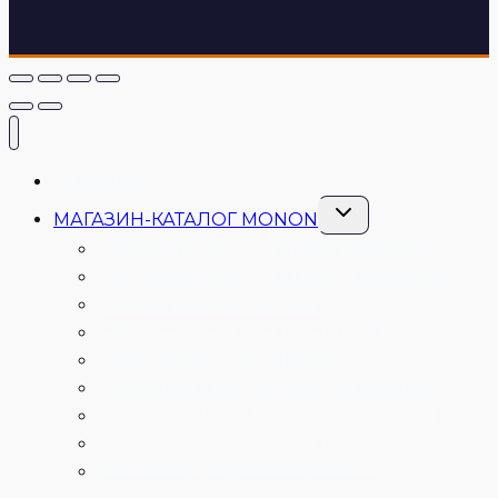
ГЛАВНАЯ
Переключить
МАГАЗИН-КАТАЛОГ MONON
дочернее
меню
ПРОФИЛЬНЫЕ LED ПРОЖЕКТОРЫ
ПРОЖЕКТОРЫ С ЛИНЗОЙ ФРЕНЕЛЯ
ПРОЖЕКТОРЫ LED PAR
СВЕТОДИОДНЫЕ LED ПАНЕЛИ
LED FLOOD / CYCLORAMA
ПОТОЛОЧНЫЕ LED СВЕТИЛЬНИКИ
LED ПРОЖЕКТОРЫ (ГОЛОВЫ) WASH
ПРОЖЕКТОРЫ SPOT И BEAM
СИСТЕМЫ УПРАВЛЕНИЯ И