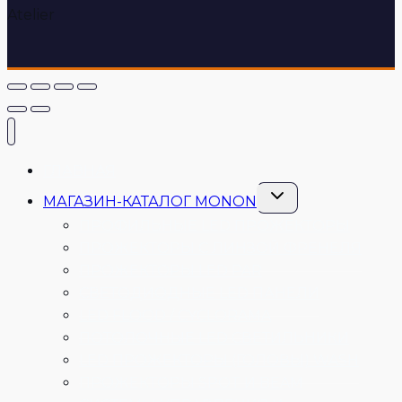
Atelier
ГЛАВНАЯ
Переключить
МАГАЗИН-КАТАЛОГ MONON
дочернее
меню
ПРОФИЛЬНЫЕ LED ПРОЖЕКТОРЫ
ПРОЖЕКТОРЫ С ЛИНЗОЙ ФРЕНЕЛЯ
ПРОЖЕКТОРЫ LED PAR
СВЕТОДИОДНЫЕ LED ПАНЕЛИ
LED FLOOD / CYCLORAMA
ПОТОЛОЧНЫЕ LED СВЕТИЛЬНИКИ
LED ПРОЖЕКТОРЫ (ГОЛОВЫ) WASH
ПРОЖЕКТОРЫ SPOT И BEAM